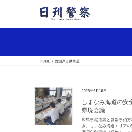
コ
ナ
ン
ビ
テ
ゲ
ン
ー
ツ
シ
へ
ョ
ス
ン
キ
に
ッ
移
HOME
西瀬戸自動車道
プ
動
2025年6月18日
しまなみ海道の安全で連携を 広島県尾道署と愛媛県伯方署が
県境会議
広島県尾道署と愛媛県伯方
き、しまなみ海道エリアの
瀬戸自動車道（通称：しまな