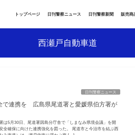
トップページ
日刊警察ニュース
日刊警察新聞
販売商
西瀬戸自動車道
日刊警察ニュース
署は5月30日、尾道署因島分庁舎で「しまなみ県境会議」を開
安全確保に向けた連携強化を図った。 尾道市と今治市を結ぶ西
み海道）は、瀬戸内海に浮かぶ複 […]