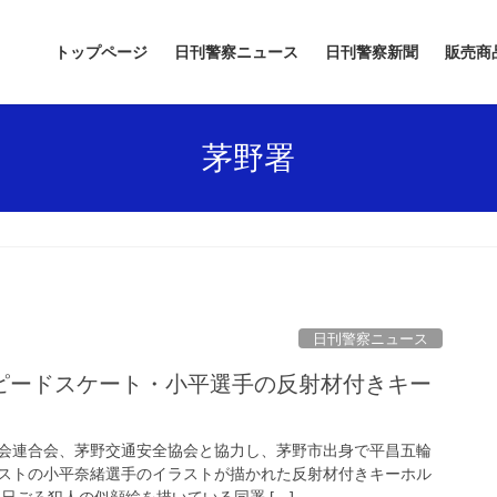
トップページ
日刊警察ニュース
日刊警察新聞
販売商
茅野署
日刊警察ニュース
会連合会、茅野交通安全協会と協力し、茅野市出身で平昌五輪
ストの小平奈緒選手のイラストが描かれた反射材付きキーホル
日ごろ犯人の似顔絵を描いている同署 […]