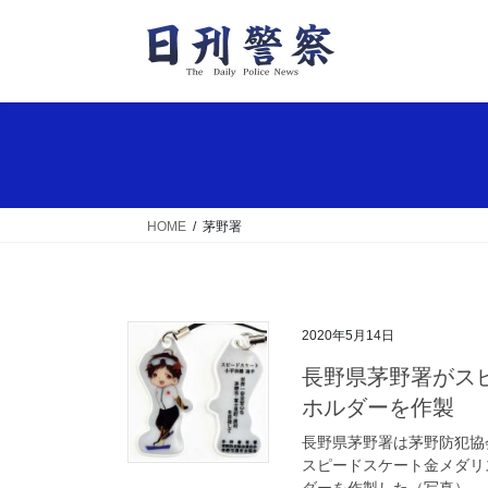
コ
ナ
ン
ビ
テ
ゲ
ン
ー
ツ
シ
へ
ョ
ス
ン
キ
に
ッ
移
HOME
茅野署
プ
動
2020年5月14日
長野県茅野署がスピードスケート・小平選手の反射材付きキー
ホルダーを作製
長野県茅野署は茅野防犯協
スピードスケート金メダリ
ダーを作製した（写真）。 