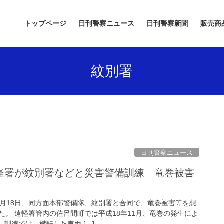
トップページ
日刊警察ニュース
日刊警察新聞
販売商
紋別署
日刊警察ニュース
2月18日、同方面本部警備隊、紋別署と合同で、竜巻被害等を想
た。 遠軽署管内の佐呂間町では平成18年11月、竜巻の発生によ
 訓練では、横転した車両 […]