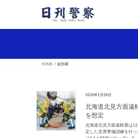
コ
ナ
ン
ビ
テ
ゲ
ン
ー
ツ
シ
へ
ョ
ス
ン
キ
に
ッ
移
HOME
紋別署
プ
動
2026年1月28日
北海道北見方面遠軽署が紋別署などと災害警備訓練 竜巻被害
を想定
北海道北見方面遠軽署は1
定した災害警備訓練を行っ
り9人が犠牲になっている。