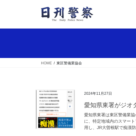
コ
ナ
ン
ビ
テ
ゲ
ン
ー
ツ
シ
へ
ョ
ス
ン
キ
に
ッ
移
HOME
東区警備業協会
プ
動
2024年11月27日
愛知県東署がジ
愛知県東署は東区警備業協
に、特定地域内のスマート
用し、JR大曽根駅で痴漢防