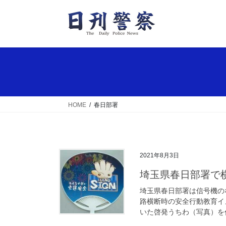
コ
ナ
ン
ビ
テ
ゲ
ン
ー
ツ
シ
へ
ョ
ス
ン
キ
に
ッ
移
HOME
春日部署
プ
動
2021年8月3日
埼玉県春日部署
埼玉県春日部署は信号機の
路横断時の安全行動教育イ
いた啓発うちわ（写真）を作っ