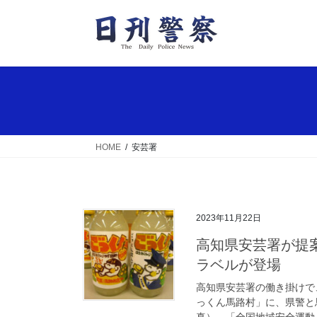
コ
ナ
ン
ビ
テ
ゲ
ン
ー
ツ
シ
へ
ョ
ス
ン
キ
に
ッ
移
HOME
安芸署
プ
動
2023年11月22日
高知県安芸署が提案 ゆず飲料「ごっくん馬路村」に県警特別
ラベルが登場
高知県安芸署の働き掛けで
っくん馬路村」に、県警と
真）。「全国地域安全運動」