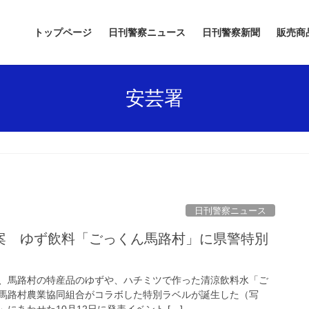
トップページ
日刊警察ニュース
日刊警察新聞
販売商
安芸署
日刊警察ニュース
、馬路村の特産品のゆずや、ハチミツで作った清涼飲料水「ご
馬路村農業協同組合がコラボした特別ラベルが誕生した（写
にあわせた10月12日に発表イベント […]