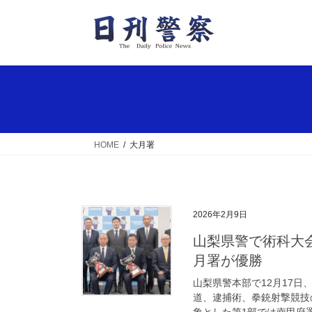
コ
ナ
ン
ビ
テ
ゲ
ン
ー
ツ
シ
へ
ョ
ス
ン
キ
に
ッ
移
HOME
大月署
プ
動
2026年2月9日
山梨県警で術科大会の表彰授与式 4種目総合で南甲府署と大
月署が優勝
山梨県警本部で12月17
道、逮捕術、拳銃射撃競技
象とした第1部では南甲府署が