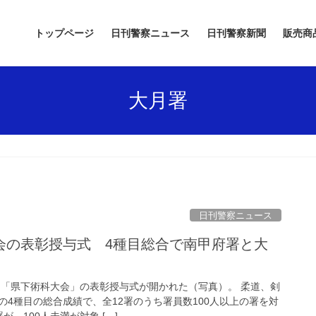
トップページ
日刊警察ニュース
日刊警察新聞
販売商
大月署
日刊警察ニュース
日、「県下術科大会」の表彰授与式が開かれた（写真）。 柔道、剣
の4種目の総合成績で、全12署のうち署員数100人以上の署を対
、100人未満が対象 […]