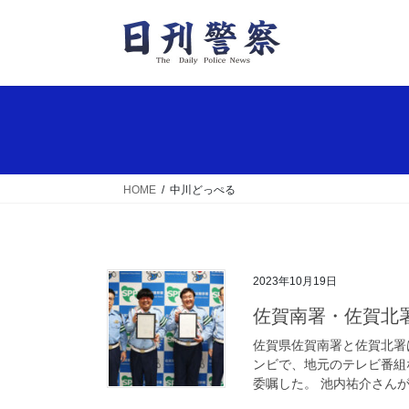
コ
ナ
ン
ビ
テ
ゲ
ン
ー
ツ
シ
へ
ョ
ス
ン
キ
に
ッ
移
HOME
中川どっぺる
プ
動
2023年10月19日
佐賀南署・佐賀
佐賀県佐賀南署と佐賀北署
ンビで、地元のテレビ番組
委嘱した。 池内祐介さんが