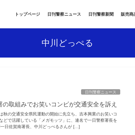
トップページ
日刊警察ニュース
日刊警察新聞
販売商
中川どっぺる
日刊警察ニュース
北署の取組みでお笑いコンビが交通安全を訴え
は秋の交通安全県民運動の開始に先立ち、吉本興業のお笑いコ
などで活躍している「メガモッツ」に、連名で一日警察署長を
一日佐賀南署長、中川どっぺるさんが […]