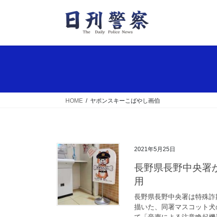
コ
ナ
ン
ビ
テ
ゲ
ン
ー
ツ
シ
へ
ョ
ス
ン
キ
に
ッ
移
HOME
ヤポンスキーこばやし画伯
プ
動
2021年5月25日
長野県長野中央署がお笑い芸人のイラストを詐欺被害防止に活
用
長野県長野中央署は特殊詐
描いた、同署マスコット犬
て「音声による注意喚起機器