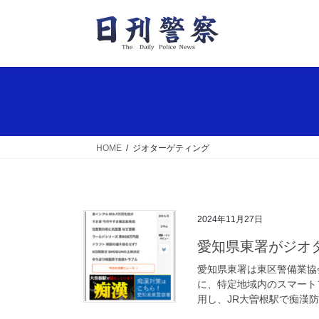
コ
ナ
ン
ビ
テ
ゲ
ン
ー
ツ
シ
へ
ョ
ス
ン
キ
に
ッ
移
HOME
ジオターゲティング
プ
動
2024年11月27日
愛知県東署がジ
愛知県東署は東区警備業協
に、特定地域内のスマート
用し、JR大曽根駅で痴漢防