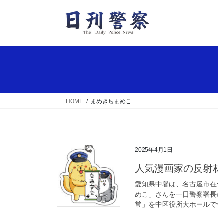
コ
ナ
ン
ビ
テ
ゲ
ン
ー
ツ
シ
へ
ョ
ス
ン
キ
に
ッ
移
HOME
まめきちまめこ
プ
動
2025年4月1日
人気漫画家の反
愛知県中署は、名古屋市在
めこ」さんを一日警察署長
常」を中区役所大ホールで催