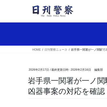
コ
ナ
ン
ビ
テ
ゲ
ン
ー
ツ
シ
へ
ョ
ス
ン
キ
に
ッ
移
HOME
日刊警察ニュース
岩手県一関署が一ノ関駅で
プ
動
2026年2月17日
/ 最終更新日時 :
2026年2月16日
編集部
岩手県一関署が一ノ関駅でJRとテロ対処訓練 持
凶器事案の対応を確認