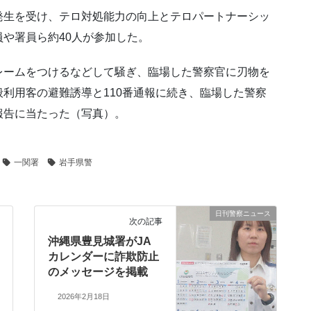
発生を受け、テロ対処能力の向上とテロパートナーシッ
や署員ら約40人が参加した。
レームをつけるなどして騒ぎ、臨場した警察官に刃物を
利用客の避難誘導と110番通報に続き、臨場した警察
報告に当たった（写真）。
一関署
岩手県警
日刊警察ニュース
次の記事
沖縄県豊見城署がJA
カレンダーに詐欺防止
のメッセージを掲載
2026年2月18日