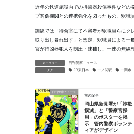
近年の鉄道施設内での持凶器殺傷事件などの
プ関係機関との連携強化を図ったもの。駅職員
訓練では「待合室にて不審者が駅職員らにク
取り出し暴れ出す」と想定。駅職員による一般
官が持凶器犯人を制圧・逮捕し、一連の無線
日刊警察ニュース
カテゴリー
JR東日本
一ノ関駅
一関市
タグ
日刊警察ニュース
前の記事
岡山県新見署が「詐欺
撲滅」と「警察官採
用」のポスターを掲
示 管内警察ボランテ
ィアがデザイン