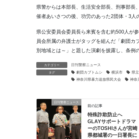
県警からは本部長、生活安全部長、刑事部長
催者あいさつの後、功労のあった2団体・3人
県公安委員会委員長ら来賓を含む約500人が
員会所属の弁護士がタッグを組んだ「劇団カ
別地域とは～」と題した演劇を披露し、条例
日刊警察ニュース
カテゴリー
劇団カブトムシ
横浜市
県立
タグ
神奈川県暴力追放県民大会
神奈
日刊警察ニュース
前の記事
特殊詐欺防止へ
GLAYサポートドラマ
ーのTOSHIさんが宮崎
県都城署の一日署長に