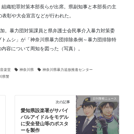
、組織犯罪対策本部長らが出席。県副知事と本部長の主
の表彰や大会宣言などが行われた。
参加。暴力団対策課員と県弁護士会民事介入暴力対策委
ブトムシ」が「神奈川県暴力団排除条例～暴力団排除特
の内容について周知を図った（写真）。
音楽堂
神奈川県
神奈川県暴力追放推進センター
川県警
日刊警察ニュース
次の記事
愛知県設楽署がサバイ
バルアイドルをモデル
に安全登山等のポスタ
ーを製作