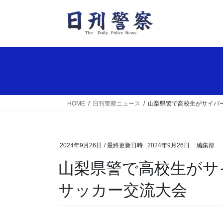
コ
ナ
ン
ビ
テ
ゲ
ン
ー
ツ
シ
へ
ョ
ス
ン
キ
に
ッ
移
HOME
日刊警察ニュース
山梨県警で高校生がサイバ
プ
動
2024年9月26日
/ 最終更新日時 :
2024年9月26日
編集部
山梨県警で高校生がサイバーセキュリティ等学ぶ
サッカー交流大会