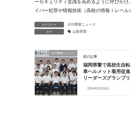
ーセキュリティ意識を高めるように呼びかけ。
イバー犯罪や情報技術（高校の情報Ｉレベル）
日刊警察ニュース
カテゴリー
山梨県警
タグ
日刊警察ニュース
前の記事
福岡県警で高校生自転
車ヘルメット着用促進
リーダーズグランプリ
2024年9月26日