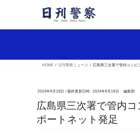
コ
ナ
ン
ビ
テ
ゲ
ン
ー
ツ
シ
へ
ョ
ス
ン
キ
に
ッ
移
HOME
日刊警察ニュース
広島県三次署で管内コンビ
プ
動
2024年9月19日
/ 最終更新日時 :
2024年9月19日
編集部
広島県三次署で管内コンビニと連携の地域安全サ
ポートネット発足