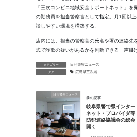
「三次コンビニ地域安全サポートネット」を発
の勤務員を担当警察官として指定。月1回以
談しやすい環境を構築する。
店内には、担当の警察官の氏名や署の連絡先
式で詐欺の疑いがあるかを判断できる「声掛
日刊警察ニュース
カテゴリー
広島県三次署
タグ
日刊警察ニュース
前の記事
岐阜県警で県インター
ネット・プロバイダ等
防犯連絡協議会の総会
開く