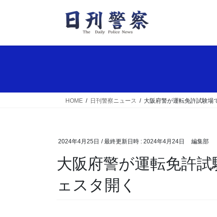
コ
ナ
ン
ビ
テ
ゲ
ン
ー
ツ
シ
へ
ョ
ス
ン
キ
に
ッ
移
HOME
日刊警察ニュース
大阪府警が運転免許試験場
プ
動
2024年4月25日
/ 最終更新日時 :
2024年4月24日
編集部
大阪府警が運転免許試験場で高齢者対象の交通フ
ェスタ開く