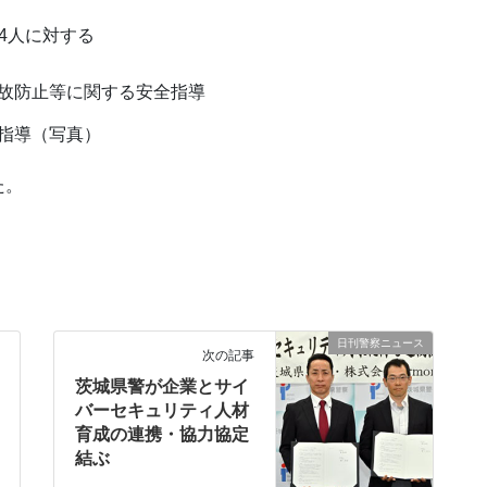
4人に対する
故防止等に関する安全指導
指導（写真）
た。
日刊警察ニュース
次の記事
茨城県警が企業とサイ
バーセキュリティ人材
育成の連携・協力協定
結ぶ