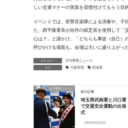
しい交通マナーの実践を習慣付けてもらう目
イベントでは、府警音楽隊による演奏や、子
た、西平隆署長が自作の紙芝居を使用して「
心は？」と謎かけ、「どちらも事故（自己）
呼びかける場面も。会場は大いに盛り上がっ
日刊警察ニュース
カテゴリー
大阪県警
西成署
タグ
日刊警察ニュース
前の記事
埼玉県武南署と川口署
で交通安全運動の出発
式
2024年4月22日