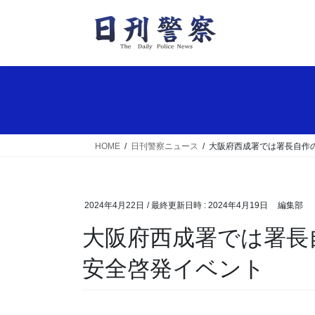
コ
ナ
ン
ビ
テ
ゲ
ン
ー
ツ
シ
へ
ョ
ス
ン
キ
に
ッ
移
HOME
日刊警察ニュース
大阪府西成署では署長自作
プ
動
2024年4月22日
/ 最終更新日時 :
2024年4月19日
編集部
大阪府西成署では署長自作の紙芝居も活用の交通
安全啓発イベント