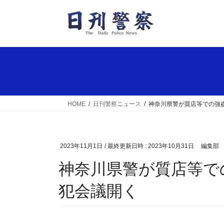
コ
ナ
ン
ビ
テ
ゲ
ン
ー
ツ
シ
へ
ョ
ス
ン
キ
に
ッ
移
HOME
日刊警察ニュース
神奈川県警が質店等での強
プ
動
2023年11月1日
/ 最終更新日時 :
2023年10月31日
編集部
神奈川県警が質店等での強盗対策で官民合同の防
犯会議開く