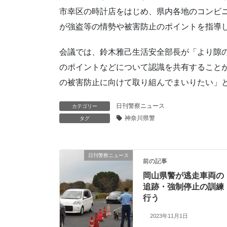
市幸区の時計店をはじめ、県内各地のコンビ
が強盗等の情勢や被害防止のポイントを指導
会議では、鈴木雅己生活安全部長が「より隙
のポイントなどについて認識を共有すること
の被害防止に向けて取り組んでまいりたい」
日刊警察ニュース
カテゴリー
神奈川県警
タグ
日刊警察ニュース
前の記事
岡山県警が逃走車両の
追跡・強制停止の訓練
行う
2023年11月1日