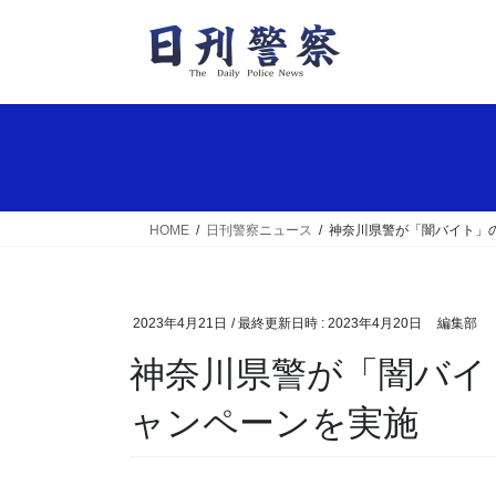
コ
ナ
ン
ビ
テ
ゲ
ン
ー
ツ
シ
へ
ョ
ス
ン
キ
に
ッ
移
HOME
日刊警察ニュース
神奈川県警が「闇バイト」
プ
動
2023年4月21日
/ 最終更新日時 :
2023年4月20日
編集部
神奈川県警が「闇バイト」の危険性呼び掛けるキ
ャンペーンを実施