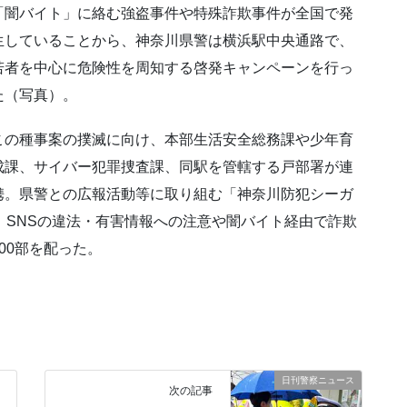
「闇バイト」に絡む強盗事件や特殊詐欺事件が全国で発
生していることから、神奈川県警は横浜駅中央通路で、
若者を中心に危険性を周知する啓発キャンペーンを行っ
た（写真）。
この種事案の撲滅に向け、本部生活安全総務課や少年育
成課、サイバー犯罪捜査課、同駅を管轄する戸部署が連
携。県警との広報活動等に取り組む「神奈川防犯シーガ
、SNSの違法・有害情報への注意や闇バイト経由で詐欺
00部を配った。
日刊警察ニュース
次の記事