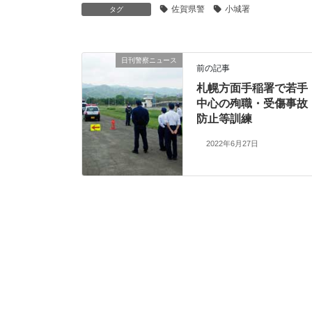
佐賀県警
小城署
タグ
日刊警察ニュース
前の記事
札幌方面手稲署で若手
中心の殉職・受傷事故
防止等訓練
2022年6月27日