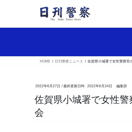
コ
ナ
ン
ビ
テ
ゲ
ン
ー
ツ
シ
へ
ョ
ス
ン
キ
に
ッ
移
HOME
日刊警察ニュース
佐賀県小城署で女性警察官
プ
動
2022年6月27日
/ 最終更新日時 :
2022年6月24日
編集部
佐賀県小城署で女性警察官の産休・育休意見交換
会