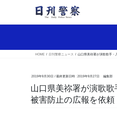
コ
ナ
ン
ビ
テ
ゲ
ン
ー
ツ
シ
へ
ョ
ス
ン
キ
に
ッ
移
HOME
日刊警察ニュース
山口県美祢署が演歌歌手・
プ
動
2019年9月30日
/ 最終更新日時 :
2019年9月27日
編集部
山口県美祢署が演歌歌手・入山アキ子さんに詐欺
被害防止の広報を依頼