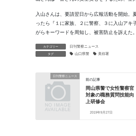
入山さんは、要請翌日から広報活動を開始。
ったら『１に家族、２に警察、３に入山アキ
がらキーワードを周知し、被害防止を訴えた
日刊警察ニュース
カテゴリー
山口県警
美祢署
タグ
日刊警察ニュース
前の記事
岡山県警で女性警察官
対象の職務質問技能向
上研修会
2019年9月27日