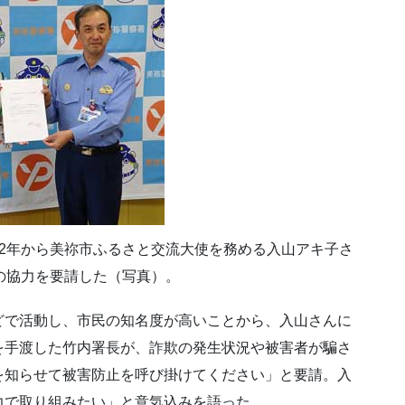
2年から美祢市ふるさと交流大使を務める入山アキ子さ
の協力を要請した（写真）。
どで活動し、市民の知名度が高いことから、入山さんに
を手渡した竹内署長が、詐欺の発生状況や被害者が騙さ
を知らせて被害防止を呼び掛けてください」と要請。入
力で取り組みたい」と意気込みを語った。