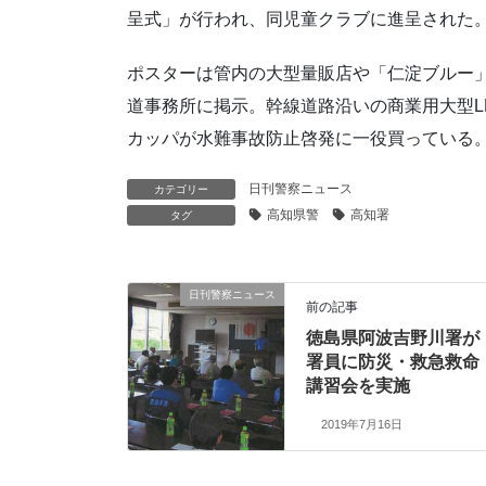
呈式」が行われ、同児童クラブに進呈された
ポスターは管内の大型量販店や「仁淀ブルー
道事務所に掲示。幹線道路沿いの商業用大型L
カッパが水難事故防止啓発に一役買っている
日刊警察ニュース
カテゴリー
高知県警
高知署
タグ
日刊警察ニュース
前の記事
徳島県阿波吉野川署が
署員に防災・救急救命
講習会を実施
2019年7月16日