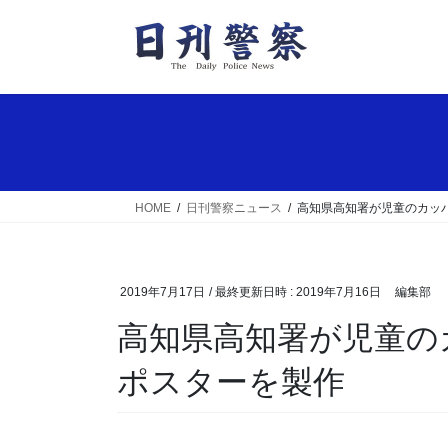
コ
ナ
ン
ビ
テ
ゲ
ン
ー
ツ
シ
へ
ョ
ス
ン
キ
に
ッ
移
HOME
日刊警察ニュース
高知県高知署が児童のカッ
プ
動
2019年7月17日
/ 最終更新日時 :
2019年7月16日
編集部
高知県高知署が児童のカッパの絵で水難事故防止
ポスターを製作