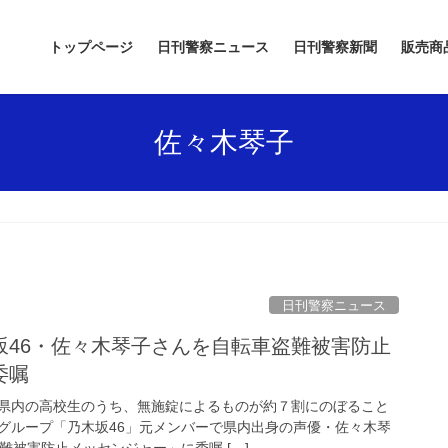
トップページ
日刊警察ニュース
日刊警察新聞
販売商
佐々木琴子
日刊警察ニュース
委嘱
県内の高校生のうち、無施錠によるものが約７割にのぼること
グループ「乃木坂46」元メンバーで県内出身の声優・佐々木琴
難被害防止メッセンジャー」に委嘱 […]