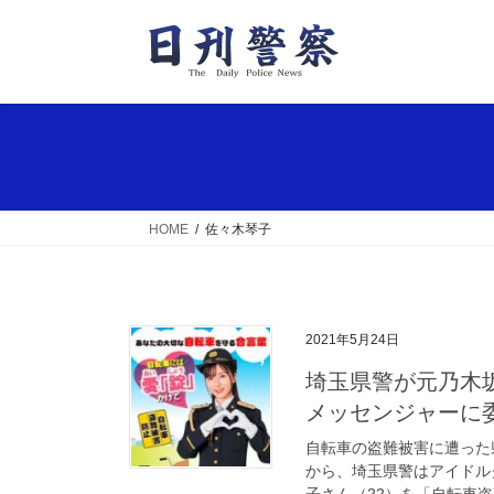
コ
ナ
ン
ビ
テ
ゲ
ン
ー
ツ
シ
へ
ョ
ス
ン
キ
に
ッ
移
HOME
佐々木琴子
プ
動
2021年5月24日
埼玉県警が元乃木坂46・佐々木琴子さんを自転車盗難被害防止
メッセンジャーに
自転車の盗難被害に遭った
から、埼玉県警はアイドル
子さん（22）を「自転車盗