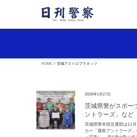
コ
ナ
ン
ビ
テ
ゲ
ン
ー
ツ
シ
へ
ョ
ス
ン
キ
に
ッ
移
HOME
茨城アストロプラネッツ
プ
動
2026年1月27日
茨城県警がスポーツ9団体と交通安全での連携協定 「鹿島ア
ントラーズ」など
茨城県警本部交通部は11
カー「鹿島アントラーズ」
（写真）。 第1弾の取り組