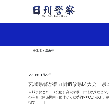
コ
ナ
ン
ビ
テ
ゲ
ン
ー
ツ
シ
へ
ョ
ス
ン
キ
に
ッ
移
HOME
廣末登
プ
動
2024年11月20日
宮城県警が暴力団追放県民大会 県
宮城県警と県、（公財）宮城県暴力団追放推進センタ
の今回は関係機関・団体から総勢約600人が参加。
指す。 […]