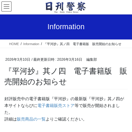
コ
ナ
ン
ビ
テ
ゲ
ン
ー
Information
ツ
シ
へ
ョ
ス
ン
HOME
Information
『平河抄』其ノ四 電子書籍版 販売開始のお知らせ
キ
に
ッ
移
プ
動
2026年3月10日
/ 最終更新日時 :
2026年3月16日
編集部
『平河抄』其ノ四 電子書籍版 販
売開始のお知らせ
好評販売中の電子書籍版『平河抄』の最新版『平河抄』其ノ四が
本サイトならびに
電子書籍販売ストア
等で販売が開始されまし
た。
詳細は
販売商品の一覧
よりご確認ください。